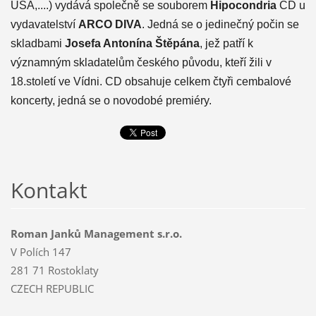
USA,....) vydává společně se souborem
Hipocondria
CD u
vydavatelství
ARCO DIVA
. Jedná se o jedinečný počin se
skladbami
Josefa Antonína Štěpána
, jež patří k
významným skladatelům českého původu, kteří žili v
18.století ve Vídni. CD obsahuje celkem čtyři cembalové
koncerty, jedná se o novodobé premiéry.
Kontakt
Roman Janků Management s.r.o.
V Polích 147
281 71 Rostoklaty
CZECH REPUBLIC